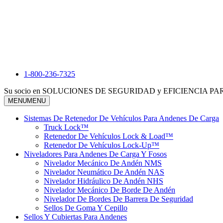
1-800-236-7325
Su socio en SOLUCIONES DE SEGURIDAD y EFICIENCIA 
MENU
MENU
Sistemas De Retenedor De Vehículos Para Andenes De Carga
Truck Lock™
Retenedor De Vehículos Lock & Load™
Retenedor De Vehículos Lock-Up™
Niveladores Para Andenes De Carga Y Fosos
Nivelador Mecánico De Andén NMS
Nivelador Neumático De Andén NAS
Nivelador Hidráulico De Andén NHS
Nivelador Mecánico De Borde De Andén
Nivelador De Bordes De Barrera De Seguridad
Sellos De Goma Y Cepillo
Sellos Y Cubiertas Para Andenes