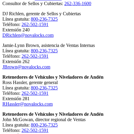
Consultor de Sellos y Cubiertas:
262-336-1600
DJ Richlen, gerente de Sellos y Cubiertas
Línea gratuita:
800-236-7325
Teléfono:
262-502-1591
Extensión 240
DRichlen@novalocks.com
Jamie-Lynn Brown, asistencia de Ventas Internas
Línea gratuita:
800-236-7325
Teléfono:
262-502-1591
Extensión 262
JBrown@novalocks.com
Retenedores de Vehículos y Niveladores de Andén
Ross Hassler, gerente general
Línea gratuita:
800-236-7325
Teléfono:
262-502-1591
Extensión 281
RHassler@novalocks.com
Retenedores de Vehículos y Niveladores de Andén
John McGowan, director regional de Ventas
Línea gratuita:
800-236-7325
Teléfono:
262-502-1591