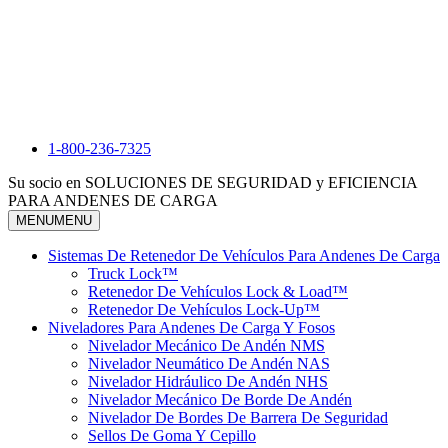
1-800-236-7325
Su socio en SOLUCIONES DE SEGURIDAD y EFICIENCIA
PARA ANDENES DE CARGA
MENU
MENU
Sistemas De Retenedor De Vehículos Para Andenes De Carga
Truck Lock™
Retenedor De Vehículos Lock & Load™
Retenedor De Vehículos Lock-Up™
Niveladores Para Andenes De Carga Y Fosos
Nivelador Mecánico De Andén NMS
Nivelador Neumático De Andén NAS
Nivelador Hidráulico De Andén NHS
Nivelador Mecánico De Borde De Andén
Nivelador De Bordes De Barrera De Seguridad
Sellos De Goma Y Cepillo