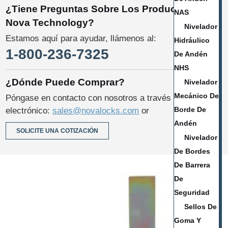
¿Tiene Preguntas Sobre Los Productos De
NAS
Nova Technology?
Nivelador
Estamos aquí para ayudar, llámenos al:
Hidráulico
1-800-236-7325
De Andén
NHS
¿Dónde Puede Comprar?
Nivelador
Mecánico De
Póngase en contacto con nosotros a través del correo
Borde De
electrónico:
sales@novalocks.com
or
Andén
SOLICITE UNA COTIZACIÓN
Nivelador
De Bordes
De Barrera
De
Seguridad
Sellos De
Goma Y