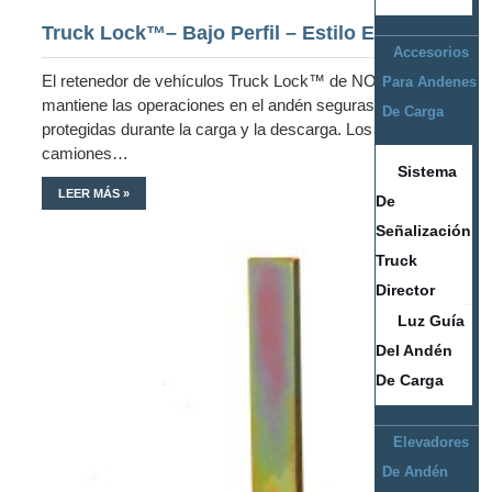
Truck Lock™– Bajo Perfil – Estilo Empotrado
Accesorios
El retenedor de vehículos Truck Lock™ de NOVA
Para Andenes
mantiene las operaciones en el andén seguras y
De Carga
protegidas durante la carga y la descarga. Los
camiones…
Sistema
LEER MÁS »
De
Señalización
Truck
Director
Luz Guía
Del Andén
De Carga
Elevadores
De Andén