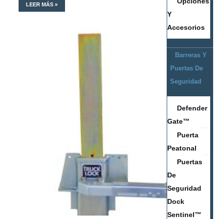
Opciones
LEER MÁS »
Y
Accesorios
Barreras Y
Puertas De
Seguridad
Defender
Gate™
Puerta
Peatonal
Puertas
De
Seguridad
Dock
Sentinel™