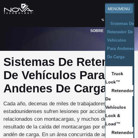
INGLÉS
MENÚ
MENU
BIBLIOTECA DE RECURSOS
ASISTENCIA
NOTICIAS
1-800-236-7325
Sistemas De
SOBRE
CONTACTO
Retenedor De
Vehículos
Para Andenes
De Carga
Sistemas De Retenedor
De Vehículos Para
Truck
Lock™
Andenes De Carga
Retenedor
De
Cada año, decenas de miles de trabajadores
Vehículos
estadounidenses sufren lesiones por accidentes
Lock &
relacionados con montacargas, y muchos de ellos son el
Load™
resultado de la caída del montacargas por el borde del
Retenedor
andén de carga. En un área concurrida de andenes de