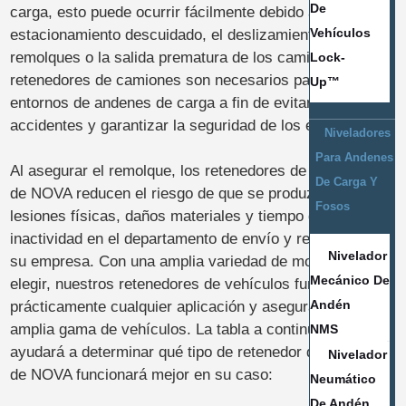
De
carga, esto puede ocurrir fácilmente debido a un
Vehículos
estacionamiento descuidado, el deslizamiento de los
remolques o la salida prematura de los camiones. Los
Lock-
retenedores de camiones son necesarios para los
Up™
entornos de andenes de carga a fin de evitar estos
accidentes y garantizar la seguridad de los empleados.
Niveladores
Para Andenes
Al asegurar el remolque, los retenedores de vehículos
De Carga Y
de NOVA reducen el riesgo de que se produzcan
Fosos
lesiones físicas, daños materiales y tiempo de
inactividad en el departamento de envío y recepción de
Nivelador
su empresa. Con una amplia variedad de modelos para
Mecánico De
elegir, nuestros retenedores de vehículos funcionan en
Andén
prácticamente cualquier aplicación y aseguran la más
amplia gama de vehículos. La tabla a continuación le
NMS
ayudará a determinar qué tipo de retenedor de camiones
Nivelador
de NOVA funcionará mejor en su caso:
Neumático
De Andén