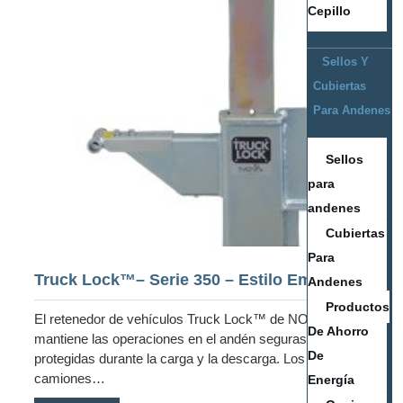
Cepillo
Sellos Y
Cubiertas
Para Andenes
Sellos
para
andenes
Cubiertas
Para
Truck Lock™– Serie 350 – Estilo Empotrado
Andenes
Productos
El retenedor de vehículos Truck Lock™ de NOVA
De Ahorro
mantiene las operaciones en el andén seguras y
De
protegidas durante la carga y la descarga. Los
camiones…
Energía