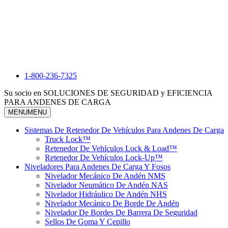
1-800-236-7325
Su socio en SOLUCIONES DE SEGURIDAD y EFICIENCIA
PARA ANDENES DE CARGA
MENU
MENU
Sistemas De Retenedor De Vehículos Para Andenes De Carga
Truck Lock™
Retenedor De Vehículos Lock & Load™
Retenedor De Vehículos Lock-Up™
Niveladores Para Andenes De Carga Y Fosos
Nivelador Mecánico De Andén NMS
Nivelador Neumático De Andén NAS
Nivelador Hidráulico De Andén NHS
Nivelador Mecánico De Borde De Andén
Nivelador De Bordes De Barrera De Seguridad
Sellos De Goma Y Cepillo