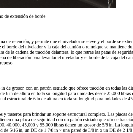
mo de extensión de borde.
tema de retención, y permite que el nivelador se eleve y el borde se exti
re el borde del nivelador y la caja del camión o remolque se mantiene du
ra de la cadena de tracción delantera, lo que retrae las patas de segurida
dena de liberación para levantar el nivelador y el borde de la caja del 
 reposo.
in de grosor, con un patrón estriado que ofrece tracción en todas las di
e 6 in de altura en toda su longitud para unidades desde 25,000 libras
l estructural de 6 in de altura en toda su longitud para unidades de 45,
os y traseros para brindar un soporte estructural completo. Las placas de
ienen una placa de seguridad con un patrón estriado que ofrece tracción
0, 40,000, 45,000 y 55,000 libras tienen un grosor de 5/8 in. La longit
ed de 5/16 in, un DE de 1 7/8 in × una pared de 3/8 in o un DE de 2 1/8