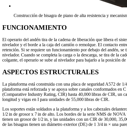
Construcción de bisagra de piano de alta resistencia y mecanis
FUNCIONAMIENTO
El operario del andén tira de la cadena de liberación que libera el sis
nivelador y el borde a la caja del camión o remolque. El contacto ent
retención. Si se requiere un funcionamiento por debajo del andén, se ti
nivelador. Cuando se completa la carga o la descarga, se tira de la ca
colgante, el operario se sube al nivelador para bajarlo a la posición de
ASPECTOS ESTRUCTURALES
La plataforma está construida con una placa de seguridad A572 de 1/4 
plataforma está reforzada y se apoya sobre canales conformados en C d
(Comparative Industry Rating, CIR) hasta 40,000 libras de CIR, un cana
longitud y vigas en I para unidades de 55,000 libras de CIR.
Los soportes están soldados a la plataforma y a los cabezales delanter
1/2 in de grosor x 7 in de alto. Los bordes de la serie NMS de NOVA t
tienen un grosor de 1/2 in, y las unidades con un CIR de 30,000, 35,00
de las bisagras tienen un diámetro exterior (DE) de 1 3/4 in × una par