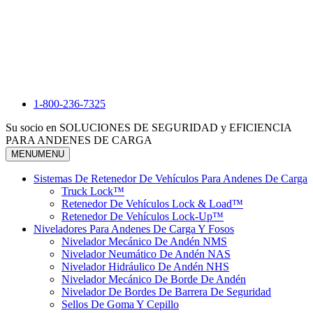
1-800-236-7325
Su socio en SOLUCIONES DE SEGURIDAD y EFICIENCIA
PARA ANDENES DE CARGA
MENU
MENU
Sistemas De Retenedor De Vehículos Para Andenes De Carga
Truck Lock™
Retenedor De Vehículos Lock & Load™
Retenedor De Vehículos Lock-Up™
Niveladores Para Andenes De Carga Y Fosos
Nivelador Mecánico De Andén NMS
Nivelador Neumático De Andén NAS
Nivelador Hidráulico De Andén NHS
Nivelador Mecánico De Borde De Andén
Nivelador De Bordes De Barrera De Seguridad
Sellos De Goma Y Cepillo