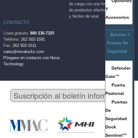
Opciones
de carga con una línea completa
Y
de productos efectivos, duraderos
y fáciles de usar.
Accesorios
CONTACTO
Línea gratuita:
800 236-7325
Barreras Y
Teléfono:
262 502-1591
Puertas De
Fax:
262 502-1511
Seguridad
sales@novalocks.com
Póngase en contacto con Nova
Technology
Defender
Gate™
Puerta
Suscripción al boletín informativo
Peatonal
Puertas
De
Seguridad
Dock
Sentinel™