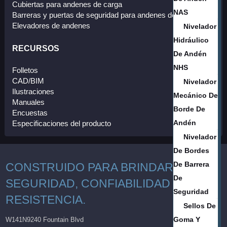
Cubiertas para andenes de carga
NAS
Barreras y puertas de seguridad para andenes de carga
Elevadores de andenes
Nivelador
Hidráulico
RECURSOS
De Andén
NHS
Folletos
CAD/BIM
Nivelador
Ilustraciones
Mecánico De
Manuales
Borde De
Encuestas
Andén
Especificaciones del producto
Nivelador
De Bordes
De Barrera
CONSTRUIDO PARA BRINDAR
De
SEGURIDAD, CONFIABILIDAD Y
Seguridad
RESISTENCIA.
Sellos De
Goma Y
W141N9240 Fountain Blvd