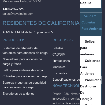
Menomonee Falls, WI 53051
Cepillo
1-800-236-7325
sales@novalocks.com
Sellos Y
RESIDENTES DE CALIFORNIA
Cubiertas
Para Andenes
ADVERTENCIA de la Proposición 65
PRODUCTOS
RECURSOS
Sellos
para
Sistemas de retenedor de
Folletos
vehículos para andenes de carga
andenes
CAD/BIM
Niveladores para andenes de
Cubiertas
Ilustraciones
carga y fosos
Para
Manuales
Sellos para andenes de carga
Encuestas
Andenes
Cubiertas para andenes de carga
Especificaciones del producto
Productos
Barreras y puertas de seguridad
NOVA TECHNOLOGY
De Ahorro
para andenes de carga
De
Elevadores de andenes
Desde 1986, Nova ha aportado
innovación y confiabilidad a la
Energía
industria de equipos para andenes