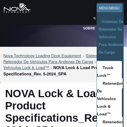
INGLÉS
MENU
MENU
BIBLIOTECA DE RECURSOS
ASISTENCIA
NOTICIAS
1-800-236-7325
Sistemas De
SOBRE
CONTACTO
Retenedor De
Vehículos
Para Andenes
De Carga
Nova Technology Loading Dock Equipment
>
Sistemas De
Retenedor De Vehículos Para Andenes De Carga
>
Retenedor De
Vehículos Lock & Load™
>
NOVA Lock & Load Product
Truck
Specifications_Rev. 5-2024_SPA
Lock™
Retenedor
NOVA Lock & Load
De
Vehículos
Product
Lock &
Load™
Specifications_Rev. 5-
Retenedor