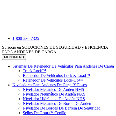
1-800-236-7325
Su socio en SOLUCIONES DE SEGURIDAD y EFICIENCIA
PARA ANDENES DE CARGA
MENU
MENU
Sistemas De Retenedor De Vehículos Para Andenes De Carga
Truck Lock™
Retenedor De Vehículos Lock & Load™
Retenedor De Vehículos Lock-Up™
Niveladores Para Andenes De Carga Y Fosos
Nivelador Mecánico De Andén NMS
Nivelador Neumático De Andén NAS
Nivelador Hidráulico De Andén NHS
Nivelador Mecánico De Borde De Andén
Nivelador De Bordes De Barrera De Seguridad
Sellos De Goma Y Cepillo